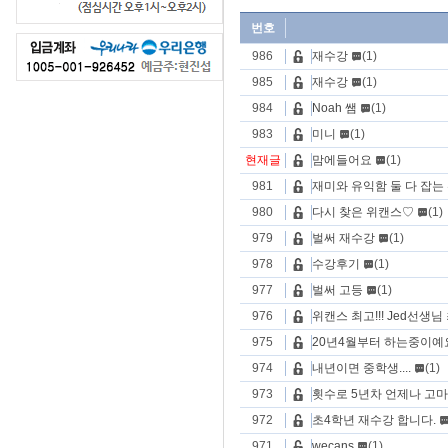
번호
986
재수강
(1)
985
재수강
(1)
984
Noah 쌤
(1)
983
미니
(1)
현재글
맘에들어요
(1)
981
재미와 유익함 둘 다 잡는 
980
다시 찾은 위캔스♡
(1)
979
벌써 재수강
(1)
978
수강후기
(1)
977
벌써 고등
(1)
976
위캔스 최고!!! Jed선생님 
975
20년4월부터 하는중이예
974
내년이면 중학생....
(1)
973
횟수로 5년차 언제나 고마
972
초4학년 재수강 합니다.
971
wecans
(1)