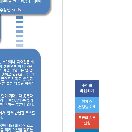
수강료
확인하기
위캔스
선생님소개
무료테스트
신청